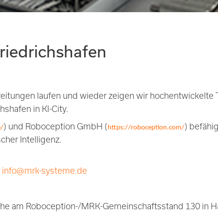
Friedrichshafen
ereitungen laufen und wieder zeigen wir hochentwickelte
shafen in KI-City.
) und Roboception GmbH (
) befähi
e/
https://roboception.com/
cher Intelligenz.
f
info@mrk-systeme.de
äche am Roboception-/MRK-Gemeinschaftsstand 130 in Ha