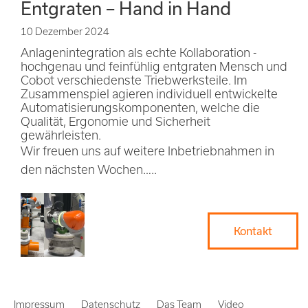
Entgraten – Hand in Hand
10 Dezember 2024
Kontakt
Anlagenintegration als echte Kollaboration -
hochgenau und feinfühlig entgraten Mensch und
Cobot verschiedenste Triebwerksteile. Im
Zusammenspiel agieren individuell entwickelte
Karriere
Automatisierungskomponenten, welche die
Qualität, Ergonomie und Sicherheit
gewährleisten.
Wir freuen uns auf weitere Inbetriebnahmen in
Downloads
den nächsten Wochen…..
Kontakt
Impressum
Datenschutz
Das Team
Video