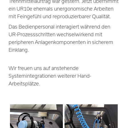
Trennmittelauftrag war gestern. Jetzt übernimmt
ein UR10e ehemals unergonomische Arbeiten
Aktuelles
mit Feingefühl und reproduzierbarer Qualität.
Das Bedienpersonal interagiert während den
Kontakt
UR-Prozessschritten wechselwirkend mit
peripheren Anlagenkomponenten in sicherem
Einklang.
Karriere
Wir freuen uns auf anstehende
Downloads
Systemintegrationen weiterer Hand-
Arbeitsplätze.